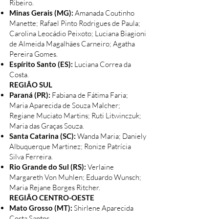
Ribeiro.
Minas Gerais (MG):
Amanada Coutinho
Manette; Rafael Pinto Rodrigues de Paula;
Carolina Leocádio Peixoto; Luciana Biagioni
de Almeida Magalhães Carneiro; Agatha
Pereira Gomes.
Espírito Santo (ES):
Luciana Correa da
Costa.
REGIÃO SUL
Paraná (PR):
Fabiana de Fátima Faria;
Maria Aparecida de Souza Malcher;
Regiane Muciato Martins; Ruti Litwinczuk;
Maria das Graças Souza.
Santa Catarina (SC):
Wanda Maria; Daniely
Albuquerque Martinez; Ronize Patrícia
Silva Ferreira.
Rio Grande do Sul (RS):
Verlaine
Margareth Von Muhlen; Eduardo Wunsch;
Maria Rejane Borges Ritcher.
REGIÃO CENTRO-OESTE
Mato Grosso (MT):
Shirlene Aparecida
Costa Santos.