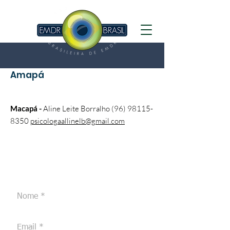
Amapá
Macapá -
Aline Leite Borralho
(96) 98115-
8350
psicologaallinelb@gmail.com